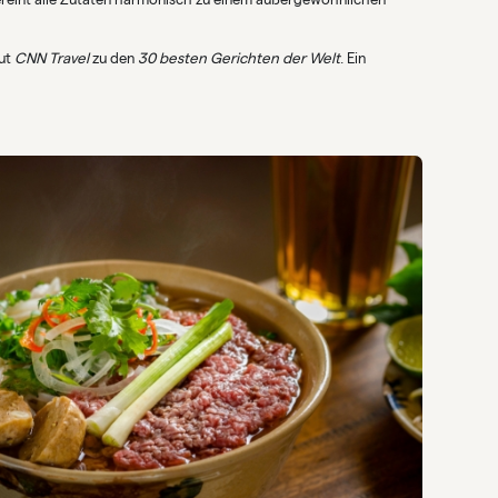
aut
CNN Travel
zu den
30 besten Gerichten der Welt
. Ein