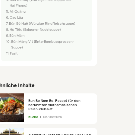
Hai Phong)
Mì Quảng
Cao Lầu
Bún Bò Huế (Würzige Rindfleischsuppe)
Hủ Tiếu (Saigoner Nudelsuppe)
Bún Mắm
Bún Măng Vịt (Ente-Bambussprossen-
Suppe)
Fazit
hnliche Inhalte
Bun Bo Nam Bo: Rezept für den
berühmten vietnamesischen
Reisnudelsalat
Küche
06/08/2026
Tierkult in Vietnam: Heilige Tiere und