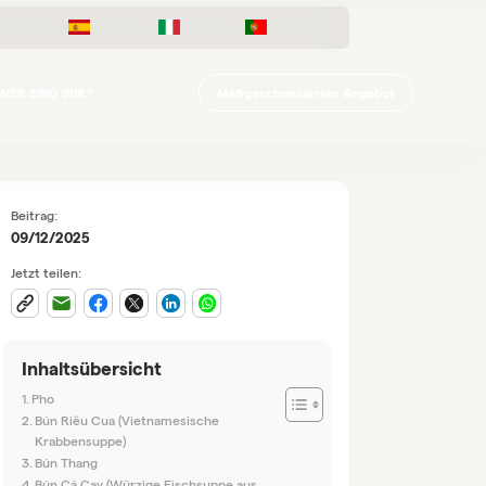
Français
Español
Italiano
Português
Maßgeschneidertes Angebot
WER SIND WIR?
Beitrag:
09/12/2025
Jetzt teilen:
Inhaltsübersicht
Pho
Bún Riêu Cua (Vietnamesische
Krabbensuppe)
Bún Thang
Bún Cá Cay (Würzige Fischsuppe aus