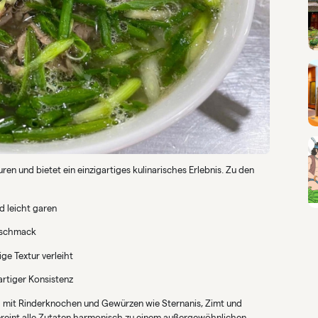
en und bietet ein einzigartiges kulinarisches Erlebnis. Zu den
 leicht garen
eschmack
ge Textur verleiht
rtiger Konsistenz
g mit Rinderknochen und Gewürzen wie Sternanis, Zimt und
eint alle Zutaten harmonisch zu einem außergewöhnlichen