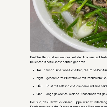
Die
Pho Hanoi
ist ein wahres Fest der Aromen und Textur
beliebten Rindfleischvarianten gehören:
Tái
– hauchdünne rohe Scheiben, die im heißen Sud
Nạm
– geschmorte Bruststücke mit intensivem G
Gầu
– Brust mit Fettschicht, die dem Sud eine seidi
Gân
– lange gekochte, weiche Rindsehnen mit gela
Der Sud, das Herzstück dieser Suppe, wird stundenlan
Kardamom gekocht. Dieses aromatische Fundament ver