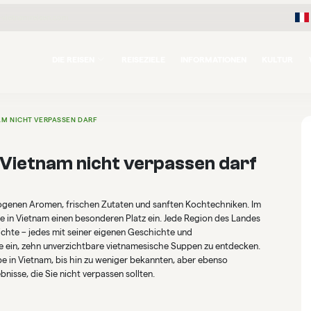
-vietnamreisen.com
DIE REISEN
REISEZIELE
INFORMATIONEN
KULTUR
NAM NICHT VERPASSEN DARF
 Vietnam nicht verpassen darf
ogenen Aromen, frischen Zutaten und sanften Kochtechniken. Im
e in Vietnam einen besonderen Platz ein. Jede Region des Landes
ichte – jedes mit seiner eigenen Geschichte und
ie ein, zehn unverzichtbare vietnamesische Suppen zu entdecken.
 in Vietnam, bis hin zu weniger bekannten, aber ebenso
nisse, die Sie nicht verpassen sollten.