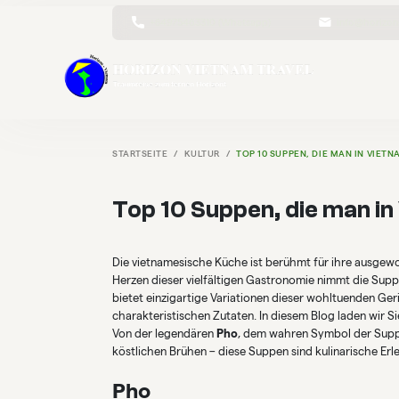
+84975463310 (Whatsapp)
info@horizon
STARTSEITE
KULTUR
TOP 10 SUPPEN, DIE MAN IN VIET
Top 10 Suppen, die man in
Die vietnamesische Küche ist berühmt für ihre ausgew
Herzen dieser vielfältigen Gastronomie nimmt die Supp
bietet einzigartige Variationen dieser wohltuenden Ger
charakteristischen Zutaten. In diesem Blog laden wir S
Von der legendären
Pho
, dem wahren Symbol der Suppe
köstlichen Brühen – diese Suppen sind kulinarische Erleb
Pho