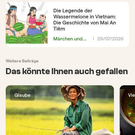
Die Legende der
Wassermelone in Vietnam:
Die Geschichte von Mai An
Tiêm
Märchen und
29/07/2026
Legenden
Weitere Beiträge
Das könnte Ihnen auch gefallen
Glaube
Vi