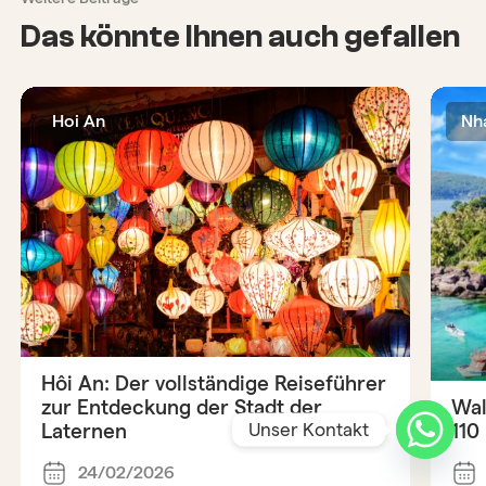
Das könnte Ihnen auch gefallen
Hoi An
Nh
Hôi An: Der vollständige Reiseführer
zur Entdeckung der Stadt der
Wal
Unser Kontakt
Laternen
110
24/02/2026